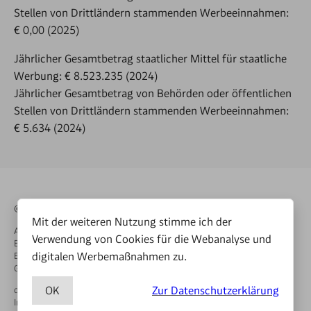
Stellen von Drittländern stammenden Werbeeinnahmen:
€ 0,00 (2025)
Jährlicher Gesamtbetrag staatlicher Mittel für staatliche
Werbung: € 8.523.235 (2024)
Jährlicher Gesamtbetrag von Behörden oder öffentlichen
Stellen von Drittländern stammenden Werbeeinnahmen:
€ 5.634 (2024)
© STANDARD Verlagsgesellschaft m.b.H. 2026
Mit der weiteren Nutzung stimme ich der
Alle Rechte vorbehalten. Nutzung ausschließlich für den privaten
Verwendung von Cookies für die Webanalyse und
Eigenbedarf.
digitalen Werbemaßnahmen zu.
Eine Weiterverwendung und Reproduktion über den persönlichen
Gebrauch hinaus ist nicht gestattet.
OK
Zur Datenschutzerklärung
derStandard.de
derStandard.at
Impressum & Offenlegung
Datenschutz
AGB