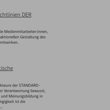
ichtlinien DER
alle Medienmitarbeiter:innen,
daktionellen Gestaltung des
mitwirken.
tische
akteure der STANDARD-
er Verantwortung bewusst,
on und Meinungsbildung in
gigkeit ist die
e…